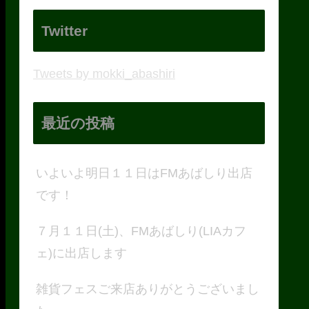
Twitter
Tweets by mokki_abashiri
最近の投稿
いよいよ明日１１日はFMあばしり出店
です！
７月１１日(土)、FMあばしり(LIAカフ
ェ)に出店します
雑貨フェスご来店ありがとうございまし