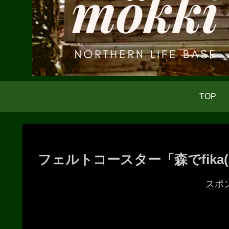
TOP
フェルトコースター「森でfika
スポ