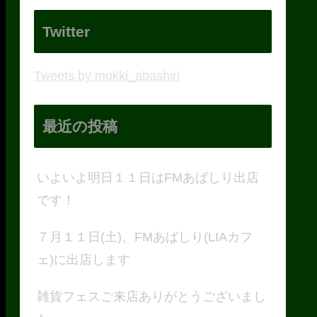
Twitter
Tweets by mokki_abashiri
最近の投稿
いよいよ明日１１日はFMあばしり出店
です！
７月１１日(土)、FMあばしり(LIAカフ
ェ)に出店します
雑貨フェスご来店ありがとうございまし