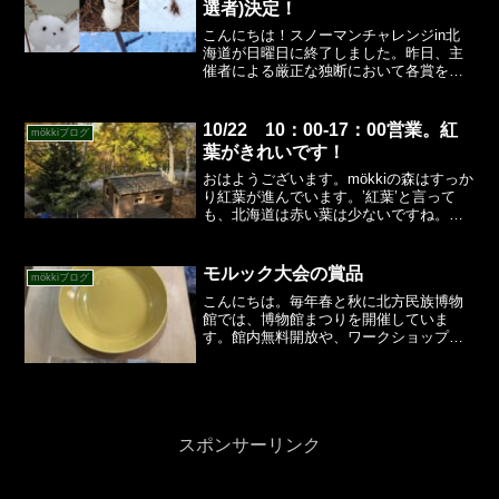
選者)決定！
こんにちは！スノーマンチャレンジin北
海道が日曜日に終了しました。昨日、主
催者による厳正な独断において各賞を発
表させていただきました。受賞したみな
さま、おめでとうございます！また、惜
しくも受賞ならなかったみなさんも、た
10/22 10：00-17：00営業。紅
mökkiブログ
くさんのエントリーあり...
葉がきれいです！
おはようございます。mökkiの森はすっか
り紅葉が進んでいます。’紅葉’と言って
も、北海道は赤い葉は少ないですね。そ
れもそのはず、赤い紅葉はほとんどが人
の手による植林で増えたもの。自然木の
多い北海道は黄色い紅葉が主流です。今
モルック大会の賞品
mökkiブログ
は広葉樹のシラカ...
こんにちは。毎年春と秋に北方民族博物
館では、博物館まつりを開催していま
す。館内無料開放や、ワークショップな
ど魅力的なイベントです。中でも人気な
のが「モルック大会」フィンランド発祥
のスポーツで、ボウリングのようになら
んだ点数付きの木の棒にこれ...
スポンサーリンク