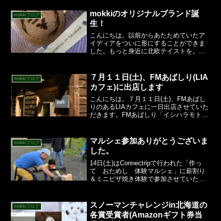
mokkiのオリジナルブランド誕
mökkiブログ
生！
こんにちは。以前からあたためていたア
イディアをついに形にすることができま
した。もっと身近に北欧テイストを。と
いうことでブランドを立ち上げることに
しました！「ｍokki Nordic Design Lab.」
北欧デザインを取り入れながら、みな...
７月１１日(土)、FMあばしり(LIA
mökkiブログ
カフェ)に出店します
こんにちは。７月１１日(土)、FMあばし
りのあるLIAカフェに一日出店させていた
だきます。FMあばしり「イシハラモトエ
のxing on the Radio」第二木曜のゲスト
として毎月放送にお邪魔させていただい
ています。そのイシハラモトエさん...
マルシェ参加ありがとうございま
mökkiブログ
した。
14日(土)はConnectripで行われた「作っ
て おためし 体験マルシェ」に薪割り
＆ミニピザ焼き体験で参加させていただ
きました。初めての企画だったの不安で
したが、全部で10組のお客様が薪割り＆
ミニピザ焼き体験に参加してくださいま
スノーマンチャレンジin北海道の
mökkiブログ
した。ど...
各賞受賞者(Amazonギフト券当