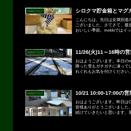
シロクマ貯金箱とマグ
mökkiブログ
こんにちは。先日は女満別道
ございました。さてさて、最
おいしい季節。mokkiではイ
11/26(火)11～16
mökkiブログ
おはようございます。本日のmö
降った雪もガチガチに凍って
れぐれもお気を付けください。
10/21 10:00-17:00
mökkiブログ
おはようございます。昨日はCo
皆様ありがとうございました。
続けていきたいと思います。屋