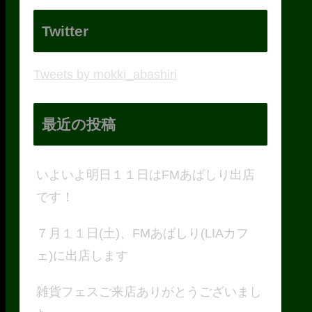
Twitter
Tweets by mokki_abashiri
最近の投稿
いよいよ明日１１日はFMあばしり出店
です！
７月１１日(土)、FMあばしり(LIAカフ
ェ)に出店します
雑貨フェスご来店ありがとうございまし