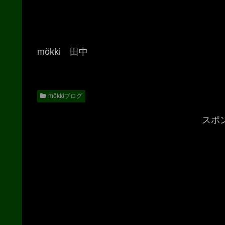
mökki 田中
mökkiブログ
スポ