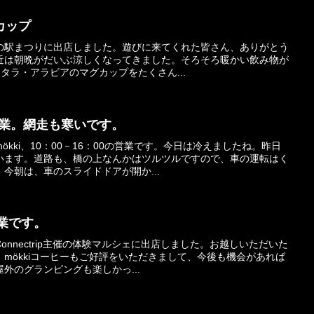
カップ
の駅まつりに出店しました。遊びに来てくれた皆さん、ありがとう
近は朝晩がだいぶ涼しくなってきました。そろそろ暖かい飲み物が
ッタラ・アラビアのマグカップをたくさん...
時の営業。網走も寒いです。
kki、10：00－16：00の営業です。今日は冷えましたね。昨日
います。道路も、橋の上なんかはツルツルですので、車の運転はく
今朝は、車のスライドドアが開か...
の営業です。
nnectrip主催の体験マルシェに出店しました。お越しいただいた
mökkiコーヒーもご好評をいただきまして、今後も機会があれば
外のグランピングも楽しかっ...