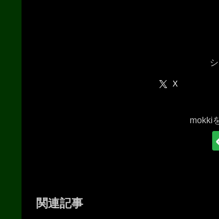
シ
X
mokk
関連記事