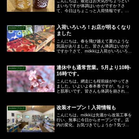
こんにちは。最近はお天気がちょっとい
まいちですが体調はいかがですか？さ
て、今日はちょこっと入荷情報です。ま
ずはムーミンフルーツジャム。一人暮ら
しでも食べきれるコンパクトサイズで
す。イチゴとミカンの2種類です。価格は
入荷いろいろ！お店が明るくなり
mökkiブログ
708円。ジャムの瓶にはム...
ました
こんにちは。春を飛び越えて夏のような
気温がありました。皆さん体調はいかが
ですか？さて、mökkiは入荷がいろいろあ
りました。まずはマリメッコのペーパー
ナプキン。有名なウニッコ柄は4色。その
他も素敵なデザインいろいろ。各990円。
連休中も通常営業。5月より10時‐
mökkiブログ
北欧からは少...
16時です。
こんにちは。網走にも桜前線がやってき
ました。いよいよ春本番ですが、ちょっ
と肌寒いです。皆さんも体調を崩されぬ
ようお気を付けください。さて、mökkiの
連休中の営業ですが、通常通り日月火が
雑貨店OPENです。ただし、時間が夏時
改装オープン！入荷情報も
mökkiブログ
間の10時～16...
こんにちは。mökkiは先週から改装工事を
行い、無事に今日からオープンです。店
内の変化、お気づきでしょうか？気づい
た方はmökki通ですね。一番大きな変化
は、レジ横に3段の棚ができたことです。