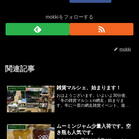
mokkiをフォローする
mokki
関連記事
雑貨マルシェ、始まります！
mökkiブログ
おはようございます。いよいよ30分後、
「冬の雑貨マルシェin網走」始まりま
す。年に一度の網走雑貨イベント、遊び
に来てくださいね。ハロウィンやってる
ので、お子さんはお店に来たら「トリッ
クオアトリート！」の合言葉をお願いし
ます。おやつを準備して...
ムーミンジャム少量入荷です。空
mökkiブログ
き瓶も人気です。