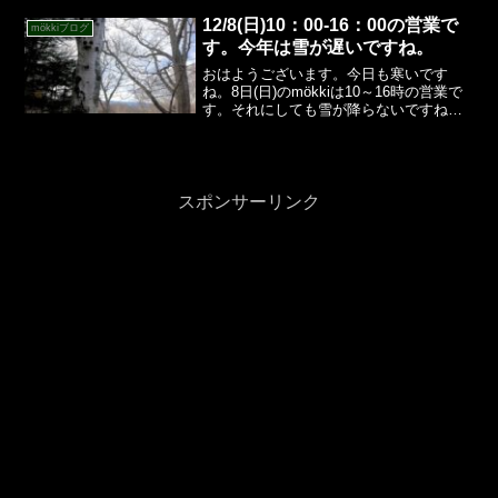
これでよりたくさんの商品を置くことが
できるように...
12/8(日)10：00‐16：00の営業で
mökkiブログ
す。今年は雪が遅いですね。
おはようございます。今日も寒いです
ね。8日(日)のmökkiは10～16時の営業で
す。それにしても雪が降らないですね。
こんなに積もらない年も珍しいのではな
いでしょうか？網走湖は順調に結氷して
きています。氷が成長するのには確かに
いい条件ですね...
スポンサーリンク