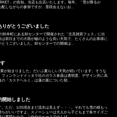
RKET」の告知。当店も出店いたします。毎年、「雪が降るか
配しながらの参加ですが、普段会えないお...
ありがとうございました
市の卸本町にある卸センターで開催された「北見雑貨フェス」に出
日は前日までの大雨が嘘のような良い天気で、たくさんのお客様に
とうございました。卸センターでの開催は...
です
の営業が始まりました。だいぶ夏らしい天気が続いています。そうな
。フィンランドイッタラ社のガラス食器は透明度、デザイン共に高
の「カステヘルミ」は蓮の葉についた朝...
約開始しました
。ただ、1/25現在まだ流氷は見えず・・・。それでも雪の積もっ
持ちがいいですよ。スノーシューは大人から子どもまで各サイズご
り専門なので、ご自分のペースでのんび...