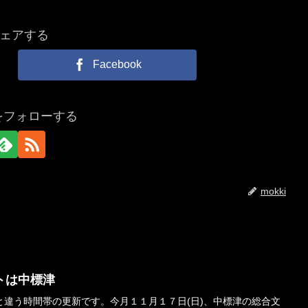
ェアする
Facebook
iをフォローする
mokki
トは中標津
と違う時間帯の更新です。今月１１月１７日(日)、中標津の総合文