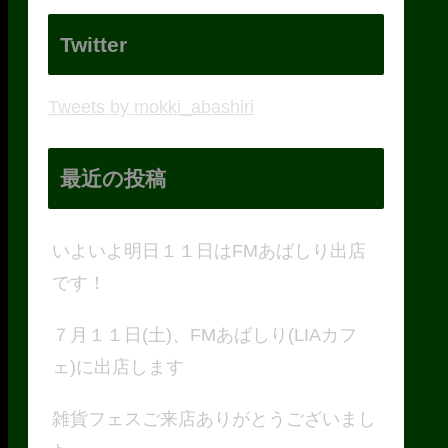
Twitter
Tweets by mokki_abashiri
最近の投稿
いよいよ明日１１日はFMあばしり出店
です！
７月１１日(土)、FMあばしり(LIAカフ
ェ)に出店します
雑貨フェスご来店ありがとうございまし