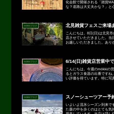
化会館で開催される「雑貨MA
な？道路は大丈夫かな？」と心
北見雑貨フェスご来場
mökkiブログ
こんにちは。8日(日)は北見
店させていただきました。当
お越しいただきました。ありが
6/14(日)雑貨店営業中
mökkiブログ
こんにちは。今週のmökki
るとガラス食器の出番ですね
い評価を得ています。特に写真
スノーシューツアー予
mökkiブログ
いよいよ流氷シーズン到来です
た森の中を歩くのはとても気
用意しています。当店は貸し切