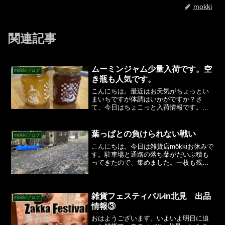
mokki
関連記事
ムーミンジャム少量入荷です。空
mökkiブログ
き瓶も人気です。
こんにちは。最近はお天気がちょっとい
まいちですが体調はいかがですか？さ
て、今日はちょこっと入荷情報です。ま
ずはムーミンフルーツジャム。一人暮ら
しでも食べきれるコンパクトサイズで
す。イチゴとミカンの2種類です。価格は
葉っぱとの負けられない戦い
mökkiブログ
708円。ジャムの瓶にはム...
こんにちは。今日は雑貨店mökkiお休みで
す。駐車場と通路の落ち葉がだいぶ積も
ってきたので、集めました。一枚も残ら
ないくらいにきれいに掃いたのですが、
別の場所を終わらせて戻ってみる
と・・・。最初の写真の通り。精神が鍛
練されます(笑)。集めた...
雑貨フェスティバルin北見 出品
mökkiブログ
情報③
おはようございます。いよいよ明日に迫