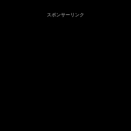
思った以上に楽しかったなぁ。一時間が
あっと...
スポンサーリンク