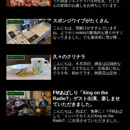
った雑貨フェスティバルin北見。たくさ
んの皆様のお越しをお待ちしています。
さて、今回は出品情報第三弾。ではいき
ましょう！まずはマリメッコのテーブル
ランナー。って何でしょう？(笑)不織布と
スポンジワイプがたくさん
mökkiブログ
いうマスクなんかに...
こんにちは。雪解けがすすんでいます
ね。ようやくmökkiの敷地内も通りやすく
なってきました。でも連休前に雪が降る
ジンクス？があるのでタイヤ交換はまだ
していません。さて、今週はスポンジワ
イプが入荷いたしました。1000円以下の
お手軽なプレゼン...
久々のクリナラ
mökkiブログ
こんにちは。８月26日、網走は記録的な
暑さです。３５℃なんて...北海道に住ん
で３０年、初めてです。雑貨店は定休
日。とはいえ入荷がいろいろありました
ので、検品と値付けをしています。そん
な中から、今日は久々に入荷できてうれ
しかったものをご紹介...
FMあばしり「Xing on the
mökkiブログ
Radio?」ゲスト出演、楽しませ
ていただきました。
こんにちは。先ほど、無事に！？FMあば
しり「イシハラモトエのXing on the
Radio?」に出演させていただきました。
緊張しましたが、イシハラさんのリード
のおかげで楽しくトークができました。