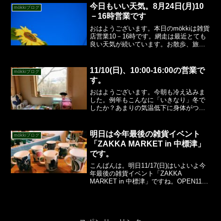
っくり。楽と言えば楽ですが、ちょっと
今日もいい天気。8月24日(月)10
mökkiブログ
寂しいですね...
－16時営業です
おはようございます。本日のmökkiは雑貨
店営業10－16時です。網走は最近とても
良い天気が続いています。お散歩、旅行
日和なんですが、人通りが少なくちょっ
と残念です。ひまわりもまだまだ元気で
すが、周りを見渡すと、桜やナナカマド
11/10(日)、10:00-16:00の営業で
mökkiブログ
の葉が色づいて...
す。
おはようございます。今朝も冷え込みま
した。例年もこんなに「いきなり」冬で
したか？あまりの気温低下に身体がつい
ていけていません。いっそのこと冬眠で
きればエコなのに、と思ったり。みなさ
んも体調に気を付けてくださいね。さ
明日は今年最後の雑貨イベント
mökkiブログ
て、今日もmökkiは雑貨...
「ZAKKA MARKET in 中標津」
です。
こんばんは。明日11/17(日)はいよいよ今
年最後の雑貨イベント「ZAKKA
MARKET in 中標津」ですね。OPEN11：
00-CLOSE16：00荷物の積み込みも終わ
り、明日早朝の出発に備えて早めに寝よ
うと思っています。遠征ではいつ...