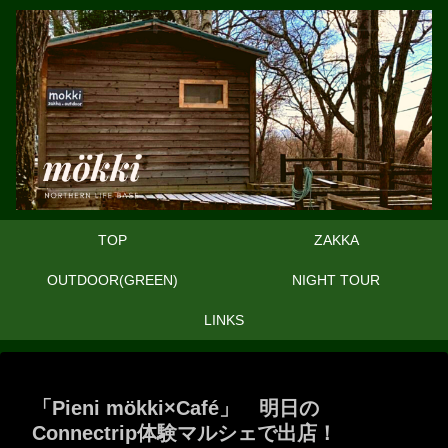
TOP
ZAKKA
OUTDOOR(GREEN)
NIGHT TOUR
LINKS
「Pieni mökki×Café」 明日の
Connectrip体験マルシェで出店！