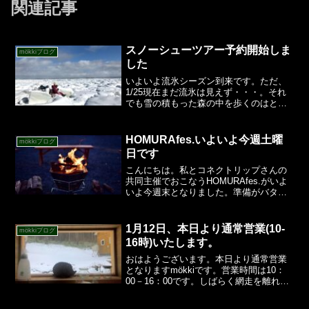
関連記事
スノーシューツアー予約開始しま
mökkiブログ
した
いよいよ流氷シーズン到来です。ただ、
1/25現在まだ流氷は見えず・・・。それ
でも雪の積もった森の中を歩くのはとて
も気持ちがいいですよ。スノーシューは
大人から子どもまで各サイズご用意して
います。当店は貸し切り専門なので、ご
HOMURAfes.いよいよ今週土曜
mökkiブログ
自分のペースでのんび...
日です
こんにちは。私とコネクトリップさんの
共同主催でおこなうHOMURAfes.がいよ
いよ今週末となりました。準備がバタバ
タでできているのかどうかよくわからな
い、、、ですが、皆様に楽しんでいただ
けるよう頑張っています。レンタル焚き
1月12日、本日より通常営業(10-
mökkiブログ
火ブース、フェル...
16時)いたします。
おはようございます。本日より通常営業
となりますmökkiです。営業時間は10：
00－16：00です。しばらく網走を離れて
いたので、帰ってきたら雪かきかなと思
っていたら、雪が全く増えていなくてび