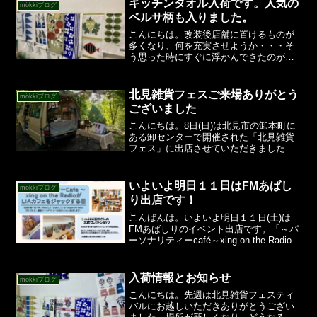
キッチンタオル入荷です。人気の
mökkiブログ
ベルサ柄も入りました。
こんにちは。改装後店舗に置けるものが
多くなり、何を充実させようか・・・そ
う思った時にすぐに浮かんできたのがこ
のキッチンタオルたち。もうディスプレ
イしておくだけで素敵。それはおうちで
使ってもらっても同じです。冷蔵庫の横
北見雑貨フェスご来場ありがとう
mökkiブログ
にマグネットフックを付け...
ございました
こんにちは。8日(日)は北見市の卸本町に
ある卸センターで開催された「北見雑貨
フェス」に出店させていただきました。
当日は前日までの大雨が嘘のような良い
天気で、たくさんのお客様にお越しいた
だきました。ありがとうございました。
いよいよ明日１１日はFMあばし
mökkiブログ
卸センターでの開催は...
り出店です！
こんばんは。いよいよ明日１１日(土)は
FMあばしりのイベント出店です。「～パ
ーソナリティーcafé～xing on the Radioが
LIAカフェをジャックする日」というイベ
ントです。イシハラモトエさんのラジオ
に毎月出演させていただいてい...
入荷情報とお知らせ
mökkiブログ
こんにちは。先週は北見雑貨フェスティ
バルにお越しいただきありがとうござい