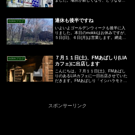
ました。場所が新しくなり、どうなるか
不安でしたが大盛況に終わりほっとして
います。これからもよろしくお願いいた
します。さて、夏に向けてmokkiも商品を
入荷いたしました。...
連休も後半ですね
mökkiブログ
いよいよゴールデンウィークも後半に入
りました。本日のmokkiはお休みですが、
５日(日)、６日(月)は営業します。網走の
桜は今が見頃。お店の入り口の桜も満開
です。今日はお花見でも、、、と思った
のですが、とっても寒い。家の中からお
花見をしよう...
７月１１日(土)、FMあばしり(LIA
mökkiブログ
カフェ)に出店します
こんにちは。７月１１日(土)、FMあばし
りのあるLIAカフェに一日出店させていた
だきます。FMあばしり「イシハラモトエ
のxing on the Radio」第二木曜のゲスト
として毎月放送にお邪魔させていただい
ています。そのイシハラモトエさん...
スポンサーリンク