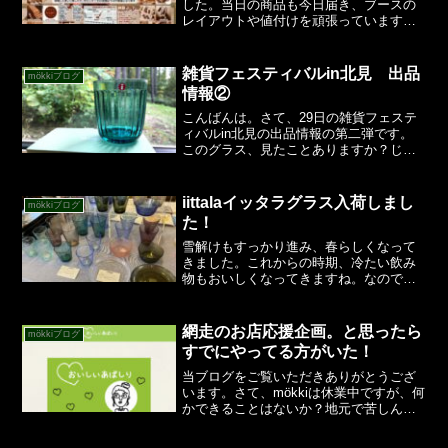
した。当日の商品も今日届き、ブースの
レイアウトや値付けを頑張っています。
長年、卸団地の「卸センター」で開催し
てきましたが、残念ながらセンターが今
年で閉鎖の為、この場所での開催は最後
雑貨フェスティバルin北見 出品
mökkiブログ
となります。来年以降...
情報②
こんばんは。さて、29日の雑貨フェステ
ィバルin北見の出品情報の第二弾です。
このグラス、見たことありますか？じつ
はmökki初入荷です。iittala(イッタラ)のラ
ーミというグラス。取引業者さんのサン
プルを見てひとめぼれ。なんとか3色ゲ
iittalaイッタラグラス入荷しまし
mökkiブログ
ッ...
た！
雪解けもすっかり進み、春らしくなって
きました。これからの時期、冷たい飲み
物もおいしくなってきますね。なので毎
年この時期はグラスを入荷しています。
今年もいろいろ集めてみました。定番の
カルティオ、アイノアアルトは今年も。
網走のお店応援企画。と思ったら
mökkiブログ
涼しげなブルー系を中心に...
すでにやってる方がいた！
当ブログをご覧いただきありがとうござ
います。さて、mökkiは休業中ですが、何
かできることはないか？地元で苦しんで
いる飲食店さんに何かできることは？例
えば店内で食事できない、したくないお