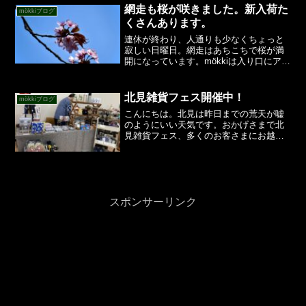
客様向けにテイクアウトを始めたお店を
網走も桜が咲きました。新入荷た
mökkiブログ
紹介するとか。いろ...
くさんあります。
連休が終わり、人通りも少なくちょっと
寂しい日曜日。網走はあちこちで桜が満
開になっています。mökkiは入り口にアル
コール消毒、お客様用スリッパの消毒、
入店人数制限など対策を徹底して開店し
ています。さて、今日からいろいろな商
北見雑貨フェス開催中！
mökkiブログ
品が増えました！何...
こんにちは。北見は昨日までの荒天が嘘
のようにいい天気です。おかげさまで北
見雑貨フェス、多くのお客さまにお越し
いただいております。会場が今年で閉鎖
ということで、最後の雑貨フェス。新商
品をたくさんご用意しています。まずは
ムーミンの小皿。色合いも...
スポンサーリンク